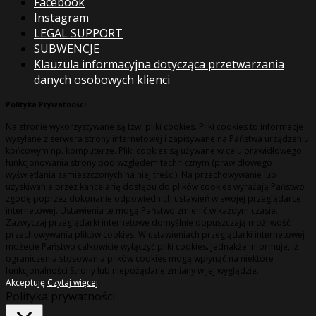
Facebook
Instagram
LEGAL SUPPORT
SUBWENCJE
Klauzula informacyjna dotycząca przetwarzania
danych osobowych klienci
Polityka Prywatności
Na stronie wykorzystywane są tzw. pliki cookies. Pliki cookies to informacje
wysyłane z serwera strony internetowej i zapisywane na Państwa urządzeniu
końcowym np. komputerze. Pliki cookies są używane w celu prawidłowego
funkcjonowania strony pod względem technicznym (prawidłowego
wyświetlania zamieszczonych na niej treści). Na przechowywanie lub
uzyskiwanie przez kancelarię dostępu do plików cookies wyrażają Państwo
zgodę poprzez dokonanie odpowiednich ustawień w swojej przeglądarce
internetowej. Ustawienia te mogą Państwo zmienić w każdym czasie.
Zazwyczaj przeglądarki internetowe domyślnie dopuszczają możliwość
przechowywania plików cookies. W ustawieniach przeglądarki internetowej
możecie Państwo całkowicie wyłączyć pliki cookies. Jednakże informuje, iż
ograniczenia stosowania plików cookies mogą wpłynąć na niektóre
funkcjonalności Strony lub niepożądane zmiany w jej wyglądzie.
Akceptuję
Czytaj więcej
Polityka prywatności