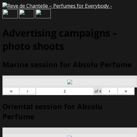
Advertising campaigns –
photo shoots
Marine session for Absolu Perfume
«
‹
›
»
of
4
Oriental session for Absolu
Perfume