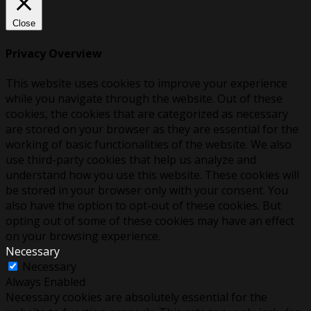
Close
Privacy Overview
This website uses cookies to improve your experience
while you navigate through the website. Out of these
cookies, the cookies that are categorized as necessary
are stored on your browser as they are essential for the
working of basic functionalities of the website. We also
use third-party cookies that help us analyze and
understand how you use this website. These cookies will
be stored in your browser only with your consent. You
also have the option to opt-out of these cookies. But
opting out of some of these cookies may have an effect
on your browsing experience.
Necessary
Necessary
Always Enabled
Necessary cookies are absolutely essential for the