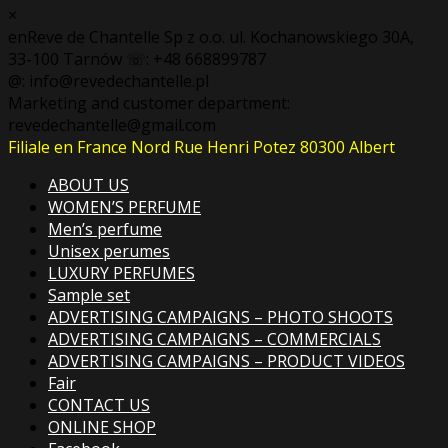
×
enReve de Chantelle Sp z o.o. ul. Kochanowskiego 30A,
33-100 Tarnów ☏: +48 668899787
@: info@revedechantelle.pl
Marketing and customer department:
revedechantelle@gmail.com
Filiale en France Nord Rue Henri Potez 80300 Albert
ABOUT US
WOMEN’S PERFUME
Men’s perfume
Unisex perumes
LUXURY PERFUMES
Sample set
ADVERTISING CAMPAIGNS – PHOTO SHOOTS
ADVERTISING CAMPAIGNS – COMMERCIALS
ADVERTISING CAMPAIGNS – PRODUCT VIDEOS
Fair
CONTACT US
ONLINE SHOP