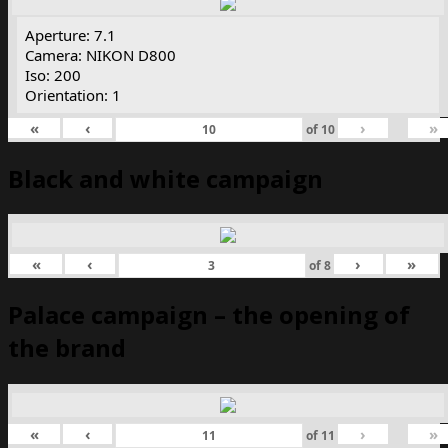
Aperture: 7.1
Camera: NIKON D800
Iso: 200
Orientation: 1
«
‹
›
»
of
10
Black and white campaign
«
‹
›
»
of
8
Palace campaign – the opening of
the brand
«
‹
›
»
of
11