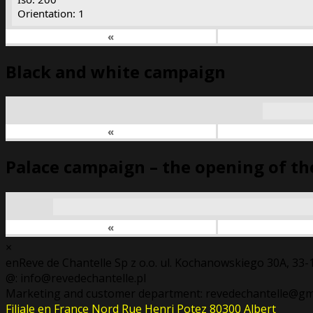
Orientation: 1
«
Black and white campaign
«
Palace campaign – the opening of th
«
×
enReve de Chantelle Sp z o.o. ul. Kochanowskiego 30A, 3
@: info@revedechantelle.pl
Marketing and customer department: revedechantelle@gm
Filiale en France Nord Rue Henri Potez 80300 Albert