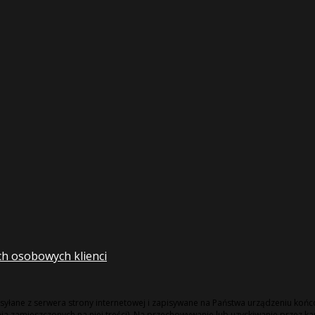
ch osobowych klienci
e wysyłane z serwera strony internetowej i zapisywane na Państwa urządzeniu k
 zamieszczonych na niej treści). Na przechowywanie lub uzyskiwanie przez k