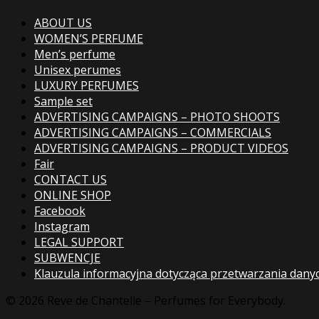
ABOUT US
WOMEN’S PERFUME
Men’s perfume
Unisex perumes
LUXURY PERFUMES
Sample set
ADVERTISING CAMPAIGNS – PHOTO SHOOTS
ADVERTISING CAMPAIGNS – COMMERCIALS
ADVERTISING CAMPAIGNS – PRODUCT VIDEOS
Fair
CONTACT US
ONLINE SHOP
Facebook
Instagram
LEGAL SUPPORT
SUBWENCJE
Klauzula informacyjna dotycząca przetwarzania dany
© 2026 Reve de Chantelle – Perfumes for Everybody.