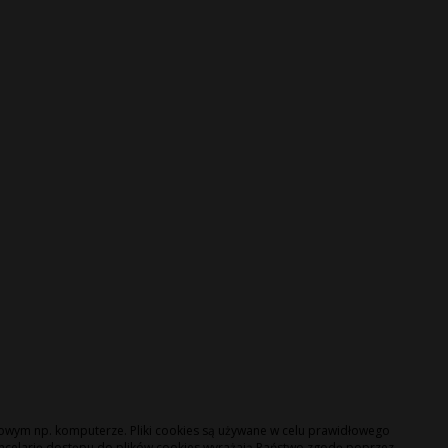
ońcowym np. komputerze. Pliki cookies są używane w celu prawidłowego
ancelarię dostępu do plików cookies wyrażają Państwo zgodę poprzez