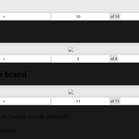
‹
of
10
‹
of
8
e brand
‹
of
11
3-100 Tarnów ☏: +48 668899787
ail.com