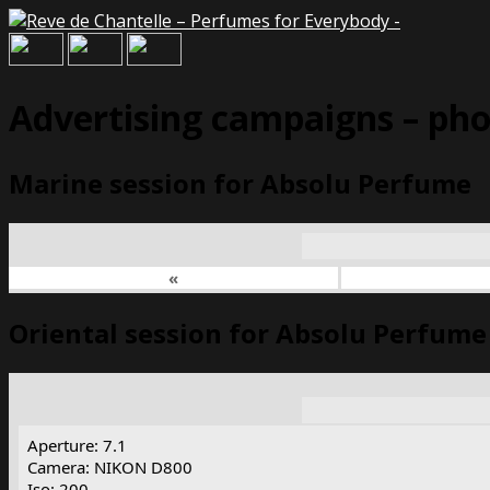
Advertising campaigns – pho
Marine session for Absolu Perfume
«
Oriental session for Absolu Perfume
Aperture: 7.1
Camera: NIKON D800
Iso: 200