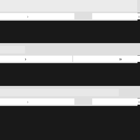
›
›
»
›