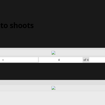
to shoots
‹
of
4