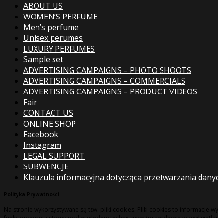
ABOUT US
WOMEN’S PERFUME
Men’s perfume
Unisex perumes
LUXURY PERFUMES
Sample set
ADVERTISING CAMPAIGNS – PHOTO SHOOTS
ADVERTISING CAMPAIGNS – COMMERCIALS
ADVERTISING CAMPAIGNS – PRODUCT VIDEOS
Fair
CONTACT US
ONLINE SHOP
Facebook
Instagram
LEGAL SUPPORT
SUBWENCJE
Klauzula informacyjna dotycząca przetwarzania dany
Polityka Prywatności
Na stronie wykorzystywane są tzw. pliki cookies. Pliki cookies to informacj
funkcjonowania strony pod względem technicznym (prawidłowego wyświetlania