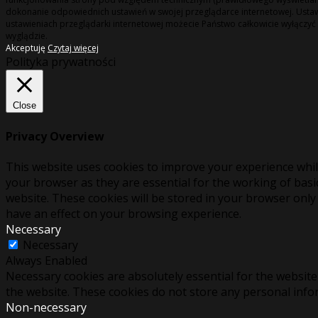
dokonanie odpowiednich ustawień w swojej przeglądarce internetowej. Usta
ustawieniach przeglądarki internetowej możecie Państwo całkowicie wyłączyć 
wyglądzie.
Akceptuję
Czytaj więcej
Polityka prywatności
Close
Privacy Overview
This website uses cookies to improve your experience whil
your browser as they are essential for the working of basi
website. These cookies will be stored in your browser only
have an effect on your browsing experience.
Necessary
Necessary
Always Enabled
Necessary cookies are absolutely essential for the website 
the website. These cookies do not store any personal info
Non-necessary