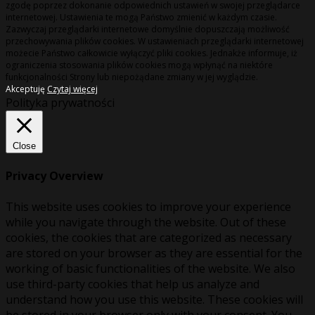
zgodę poprzez dokonanie odpowiednich ustawień w swojej przeglądarce
internetowej. Ustawienia te mogą Państwo zmienić w każdym czasie.
Zazwyczaj przeglądarki internetowe domyślnie dopuszczają możliwość
przechowywania plików cookies. W ustawieniach przeglądarki internetowej
możecie Państwo całkowicie wyłączyć pliki cookies. Jednakże informuje, iż
ograniczenia stosowania plików cookies mogą wpłynąć na niektóre
funkcjonalności Strony lub niepożądane zmiany w jej wyglądzie.
Akceptuję
Czytaj więcej
Polityka prywatności
Close
Privacy Overview
This website uses cookies to improve your experience
while you navigate through the website. Out of these
cookies, the cookies that are categorized as necessary
are stored on your browser as they are essential for the
working of basic functionalities of the website. We also
use third-party cookies that help us analyze and
understand how you use this website. These cookies will
be stored in your browser only with your consent. You