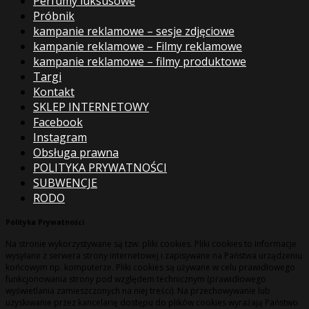
Perfumy luksusowe
Próbnik
kampanie reklamowe – sesje zdjęciowe
kampanie reklamowe – Filmy reklamowe
kampanie reklamowe – filmy produktowe
Targi
Kontakt
SKLEP INTERNETOWY
Facebook
Instagram
Obsługa prawna
POLITYKA PRYWATNOŚCI
SUBWENCJE
RODO
Polityka Prywatności
Na stronie wykorzystywane są tzw. pliki cookies. Pliki cookies to informacje
wysyłane z serwera strony internetowej i zapisywane na Państwa urządzeniu
końcowym np. komputerze. Pliki cookies są używane w celu prawidłowego
funkcjonowania strony pod względem technicznym (prawidłowego
wyświetlania zamieszczonych na niej treści). Na przechowywanie lub
uzyskiwanie przez kancelarię dostępu do plików cookies wyrażają Państwo