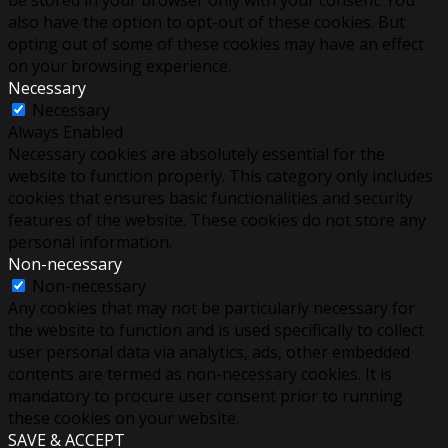
also have the option to opt-out of these cookies. But
opting out of some of these cookies may have an effect
on your browsing experience.
Necessary
Necessary
Always Enabled
Necessary cookies are absolutely essential for the
website to function properly. This category only includes
cookies that ensures basic functionalities and security
features of the website. These cookies do not store any
personal information.
Non-necessary
Non-necessary
Any cookies that may not be particularly necessary for
the website to function and is used specifically to collect
user personal data via analytics, ads, other embedded
contents are termed as non-necessary cookies. It is
mandatory to procure user consent prior to running
these cookies on your website.
SAVE & ACCEPT