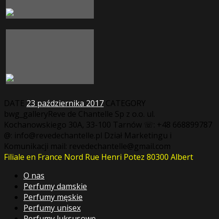
DATE
23 października 2017
CATEGORY
bwg_galleryReve de Chantelle Sp z o.o. ul.
Kochanowskiego 30A, 33-100 Tarnów ☏: +48 668899787
@: info@revedechantelle.pl Dział Marketingu i
Komunikacji mail: revedechantelle@gmail.com
Filiale en France Nord Rue Henri Potez 80300 Albert
O nas
Perfumy damskie
Perfumy męskie
Perfumy unisex
Perfumy luksusowe