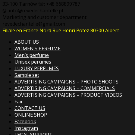
33-100 Tarnów ☏: +48 668899787
@: info@revedechantelle.pl
Marketing and customer department:
revedechantelle@gmail.com
Filiale en France Nord Rue Henri Potez 80300 Albert
ABOUT US
WOMEN’S PERFUME
Men’s perfume
Unisex perumes
LUXURY PERFUMES
Sample set
ADVERTISING CAMPAIGNS – PHOTO SHOOTS
ADVERTISING CAMPAIGNS – COMMERCIALS
ADVERTISING CAMPAIGNS – PRODUCT VIDEOS
Fair
CONTACT US
ONLINE SHOP
Facebook
Instagram
LEGAL SUPPORT