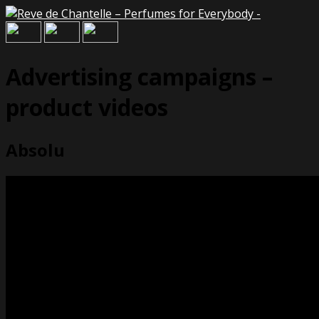
Advertising campaigns –
product videos
Absolu