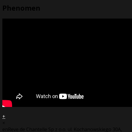
Phenomen
+
×
enReve de Chantelle Sp z o.o. ul. Kochanowskiego 30A,