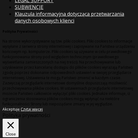
LEGAL SUPPORT
SUBWENCJE
Klauzula informacyjna dotycząca przetwarzania
danych osobowych klienci
Polityka Prywatności
Na stronie wykorzystywane są tzw. pliki cookies. Pliki cookies to informacje
wysyłane z serwera strony internetowej i zapisywane na Państwa urządzeniu
końcowym np. komputerze. Pliki cookies są używane w celu prawidłowego
funkcjonowania strony pod względem technicznym (prawidłowego
wyświetlania zamieszczonych na niej treści). Na przechowywanie lub
uzyskiwanie przez kancelarię dostępu do plików cookies wyrażają Państwo
zgodę poprzez dokonanie odpowiednich ustawień w swojej przeglądarce
internetowej. Ustawienia te mogą Państwo zmienić w każdym czasie.
Zazwyczaj przeglądarki internetowe domyślnie dopuszczają możliwość
przechowywania plików cookies. W ustawieniach przeglądarki internetowej
możecie Państwo całkowicie wyłączyć pliki cookies. Jednakże informuje, iż
ograniczenia stosowania plików cookies mogą wpłynąć na niektóre
funkcjonalności Strony lub niepożądane zmiany w jej wyglądzie.
Akceptuję
Czytaj więcej
Polityka prywatności
Close