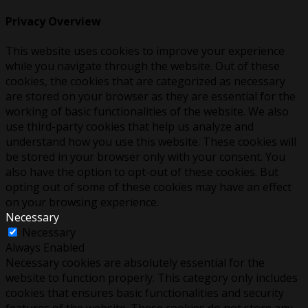
Privacy Overview
This website uses cookies to improve your experience
while you navigate through the website. Out of these
cookies, the cookies that are categorized as necessary
are stored on your browser as they are essential for the
working of basic functionalities of the website. We also
use third-party cookies that help us analyze and
understand how you use this website. These cookies will
be stored in your browser only with your consent. You
also have the option to opt-out of these cookies. But
opting out of some of these cookies may have an effect
on your browsing experience.
Necessary
Necessary
Always Enabled
Necessary cookies are absolutely essential for the
website to function properly. This category only includes
cookies that ensures basic functionalities and security
features of the website. These cookies do not store any